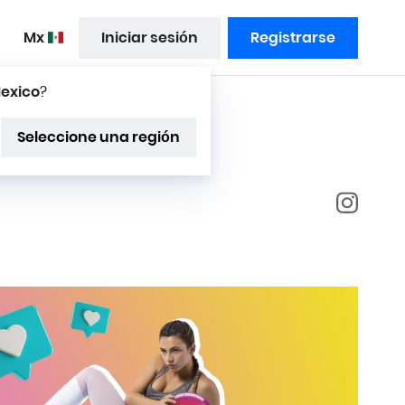
mx
Iniciar sesión
Registrarse
exico
?
kaya
Seleccione una región