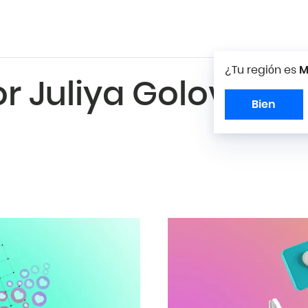
¿Tu región es
M
or Juliya Golovats
Bien