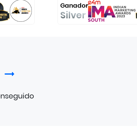
Ganador
Silver
s
onseguido