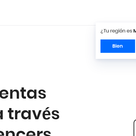
¿Tu región es
M
Bien
ventas
 través
uencers