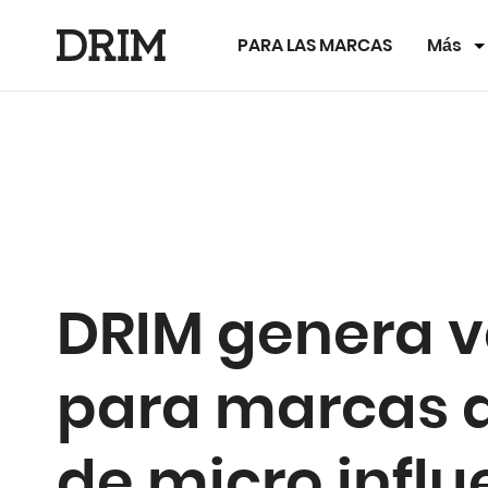
PARA LAS MARCAS
Más
DRIM genera 
para marcas a
de micro infl