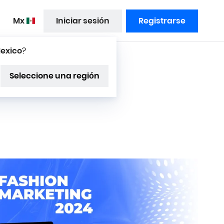
mx
Iniciar sesión
Registrarse
exico
?
cova
Seleccione una región