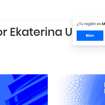
¿Tu región es
M
or Ekaterina Udalt
Bien