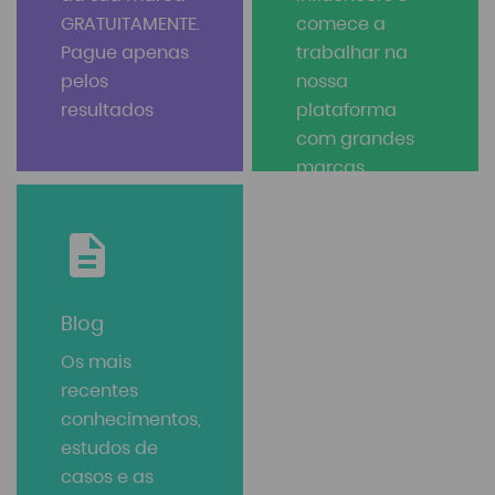
GRATUITAMENTE.
comece a
Pague apenas
trabalhar na
pelos
nossa
resultados
plataforma
com grandes
marcas,
imediatamente
após o curso.
Blog
Os mais
recentes
conhecimentos,
estudos de
casos e as