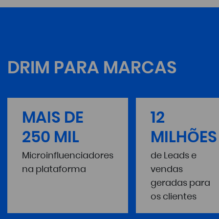
junto com as estatísticas do perfil
da sua marca
DRIM PARA MARCAS
MAIS DE
12
250 MIL
MILHÕES
Microinfluenciadores
de Leads e
na plataforma
vendas
geradas para
os clientes