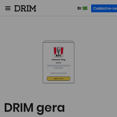
br
Cadastre-se
DRIM gera